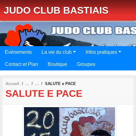
Panneau de gestion des cookies
JUDO CLUB BASTIAIS
Evénements
La vie du club
Infos pratiques
Contact et Plan
Boutique
Groupes
Accueil
SALUTE e PACE
SALUTE E PACE