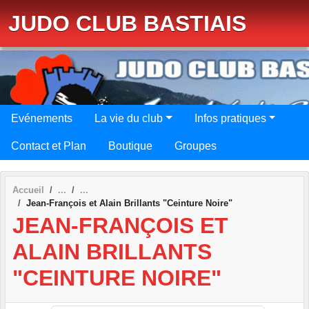
Panneau de gestion des cookies
JUDO CLUB BASTIAIS
Evénements
La vie du club
Infos pratiques
Contact et Plan
Boutique
Groupes
Accueil
Jean-François et Alain Brillants "Ceinture Noire"
JEAN-FRANÇOIS ET
ALAIN BRILLANTS
"CEINTURE NOIRE"