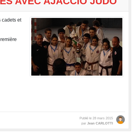
PES AVEC AJACCIO JUDO
 cadets et
première
Publié le
28 mars 2015
par
Jean CARLOTTI