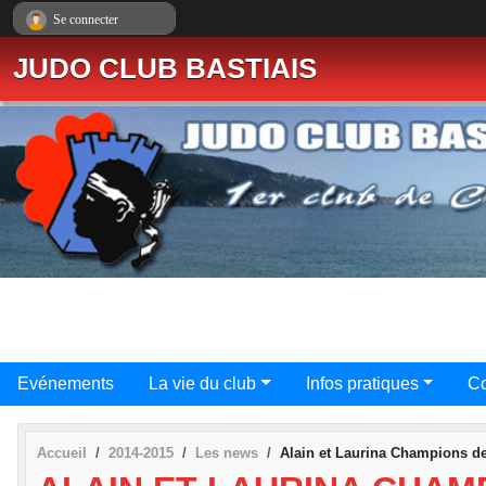
Panneau de gestion des cookies
Se connecter
JUDO CLUB BASTIAIS
Evénements
La vie du club
Infos pratiques
Co
Accueil
2014-2015
Les news
Alain et Laurina Champions d