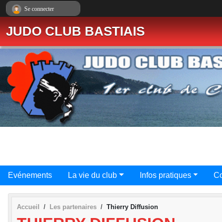
Panneau de gestion des cookies
Se connecter
JUDO CLUB BASTIAIS
Evénements
La vie du club
Infos pratiques
Co
Accueil
Les partenaires
Thierry Diffusion