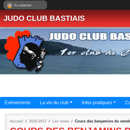
Panneau de gestion des cookies
Se connecter
JUDO CLUB BASTIAIS
Evénements
La vie du club
Infos pratiques
Co
Accueil
2016-2017
Les news
Cours des benjamins du vendr