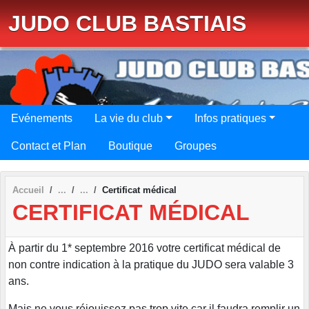
Panneau de gestion des cookies
JUDO CLUB BASTIAIS
Evénements
La vie du club
Infos pratiques
Contact et Plan
Boutique
Groupes
Accueil
Certificat médical
CERTIFICAT MÉDICAL
À partir du 1* septembre 2016 votre certificat médical de
non contre indication à la pratique du JUDO sera valable 3
ans.
Mais ne vous réjouissez pas trop vite car il faudra remplir un