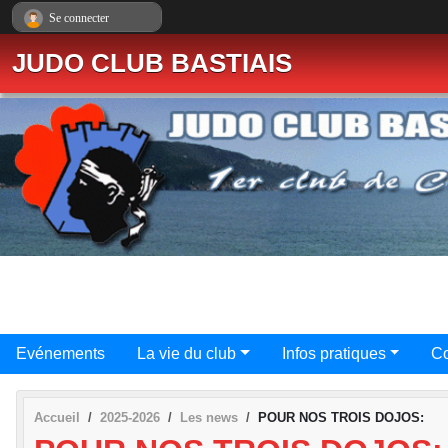
Panneau de gestion des cookies
Se connecter
JUDO CLUB BASTIAIS
Evénements
La vie du club
Infos pratiques
Co
Accueil
2025-2026
Les news
POUR NOS TROIS DOJOS: