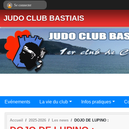
Panneau de gestion des cookies
Se connecter
JUDO CLUB BASTIAIS
Evénements
La vie du club
Infos pratiques
Co
Accueil
2025-2026
Les news
DOJO DE LUPINO :