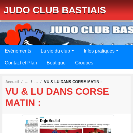
Panneau de gestion des cookies
JUDO CLUB BASTIAIS
Evénements
La vie du club
Infos pratiques
Contact et Plan
Boutique
Groupes
Accueil
VU & LU DANS CORSE MATIN :
VU & LU DANS CORSE
MATIN :