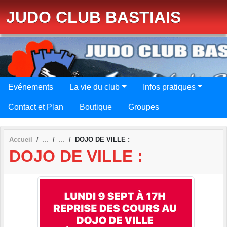
Panneau de gestion des cookies
JUDO CLUB BASTIAIS
Evénements
La vie du club
Infos pratiques
Contact et Plan
Boutique
Groupes
Accueil
DOJO DE VILLE :
DOJO DE VILLE :