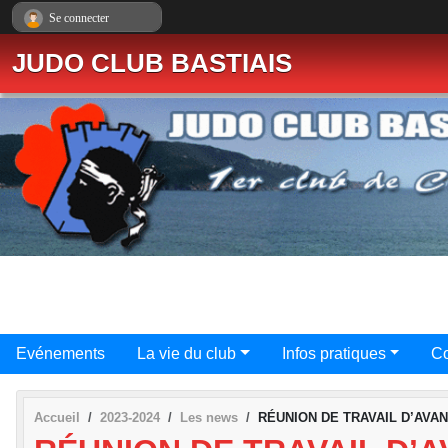
Panneau de gestion des cookies
Se connecter
JUDO CLUB BASTIAIS
Evénements
La vie du club
Infos pratiques
Co
Accueil
2023-2024
Les news
RÉUNION DE TRAVAIL D’AVAN