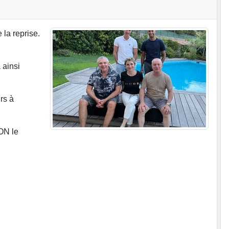
 la reprise.
 ainsi
rs à
ON le