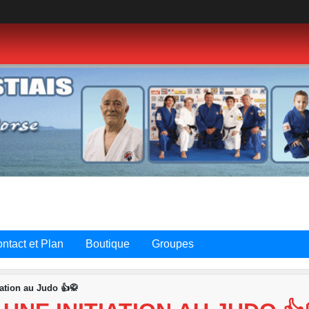
ntact et Plan
Boutique
Groupes
ation au Judo 👍🥋