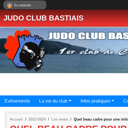
Panneau de gestion des cookies
Se connecter
JUDO CLUB BASTIAIS
Evénements
La vie du club
Infos pratiques
Co
Accueil
2023-2024
Les news
Quel beau cadre pour une initi