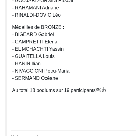
- GOUJARD-ORSINI Pascal
- RAHAMANI Adnane
- RINALDI-DOVIO Léo
Médailles de BRONZE :
- BIGEARD Gabriel
- CAMPRETTI Elena
- EL MCHACHTI Yassin
- GUAITELLA Louis
- HANIN Ilian
- NIVAGGIONI Petru-Maria
- SERMAND Océane
Au total 18 podiums sur 19 participants￼ 👍