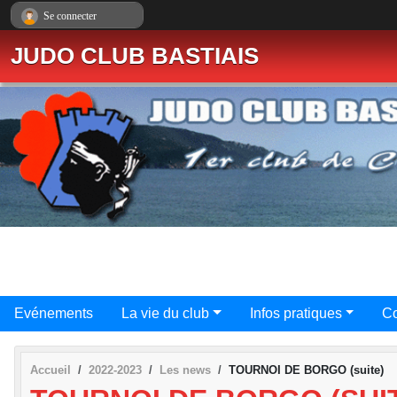
Panneau de gestion des cookies
Se connecter
JUDO CLUB BASTIAIS
Evénements
La vie du club
Infos pratiques
Co
Accueil
2022-2023
Les news
TOURNOI DE BORGO (suite)