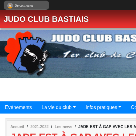
Panneau de gestion des cookies
Se connecter
JUDO CLUB BASTIAIS
Evénements
La vie du club
Infos pratiques
Co
Accueil
2021-2022
Les news
JADE EST À GAP AVEC LES M