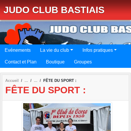
Panneau de gestion des cookies
JUDO CLUB BASTIAIS
Evénements
La vie du club
Infos pratiques
Contact et Plan
Boutique
Groupes
Accueil
FÊTE DU SPORT :
FÊTE DU SPORT :