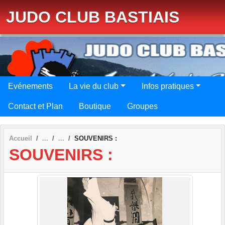
Panneau de gestion des cookies
JUDO CLUB BASTIAIS
Evénements
La vie du club
Infos pratiques
Contact et Plan
Boutique
Groupes
Accueil
SOUVENIRS :
SOUVENIRS :