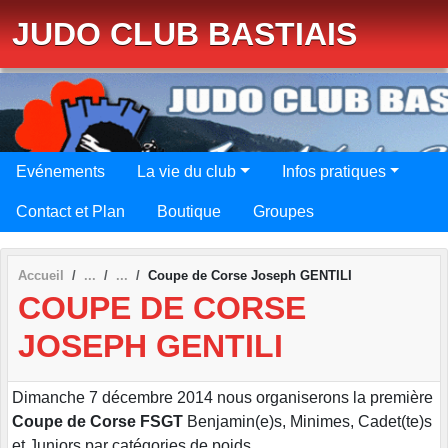
Panneau de gestion des cookies
JUDO CLUB BASTIAIS
Evénements
La vie du club
Infos pratiques
Contact et Plan
Boutique
Groupes
Accueil
Coupe de Corse Joseph GENTILI
COUPE DE CORSE
JOSEPH GENTILI
Dimanche 7 décembre 2014 nous organiserons la première
Coupe de Corse FSGT
Benjamin(e)s, Minimes, Cadet(te)s
et Juniors par catégories de poids.