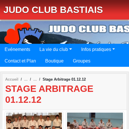
Panneau de gestion des cookies
JUDO CLUB BASTIAIS
Evénements
La vie du club
Infos pratiques
Contact et Plan
Boutique
Groupes
Accueil
Stage Arbitrage 01.12.12
STAGE ARBITRAGE
01.12.12