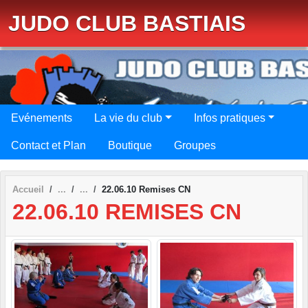
Panneau de gestion des cookies
JUDO CLUB BASTIAIS
Evénements
La vie du club
Infos pratiques
Contact et Plan
Boutique
Groupes
Accueil
22.06.10 Remises CN
22.06.10 REMISES CN