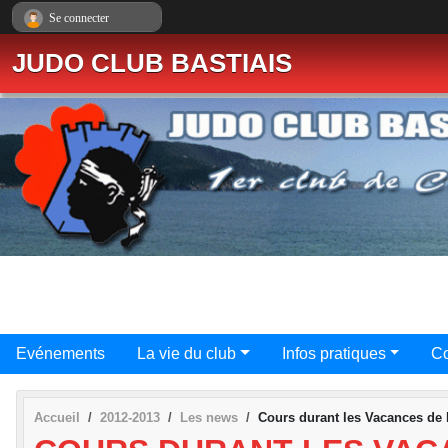
Panneau de gestion des cookies
Se connecter
JUDO CLUB BASTIAIS
Evénements
La vie du club
Infos pratiques
Co
Accueil
2012-2013
Les news
Cours durant les Vacances de 