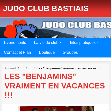
Panneau de gestion des cookies
JUDO CLUB BASTIAIS
Evénements
La vie du club
Infos pratiques
Contact et Plan
Boutique
Groupes
Accueil
Les "benjamins" vraiment en vacances !!!
LES "BENJAMINS"
VRAIMENT EN VACANCES
!!!