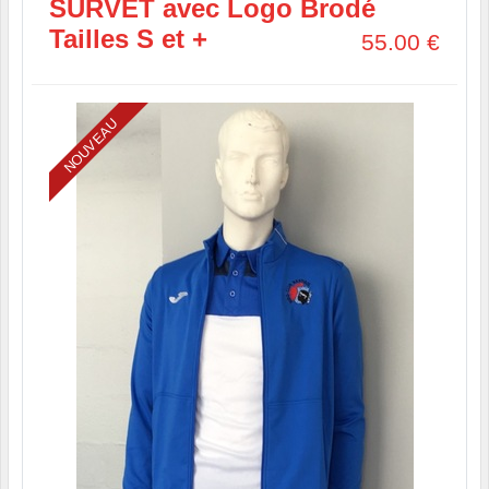
SURVET avec Logo Brodé
Tailles S et +
55.00
€
NOUVEAU