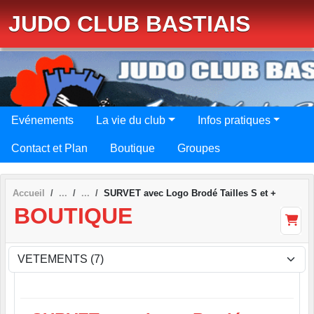
Panneau de gestion des cookies
JUDO CLUB BASTIAIS
Evénements
La vie du club
Infos pratiques
Contact et Plan
Boutique
Groupes
Accueil
SURVET avec Logo Brodé Tailles S et +
BOUTIQUE