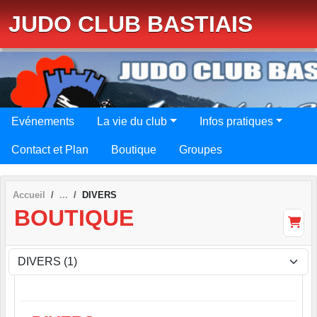
Panneau de gestion des cookies
JUDO CLUB BASTIAIS
Evénements
La vie du club
Infos pratiques
Contact et Plan
Boutique
Groupes
Accueil
DIVERS
BOUTIQUE