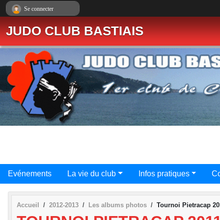
Panneau de gestion des cookies
Se connecter
JUDO CLUB BASTIAIS
Evénements
La vie du club
Infos pratiques
Co
Accueil
2012-2013
Les albums photos
Tournoi Pietracap 20