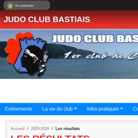
Panneau de gestion des cookies
Se connecter
JUDO CLUB BASTIAIS
Evénements
La vie du club
Infos pratiques
Co
Accueil
2025-2026
Les résultats