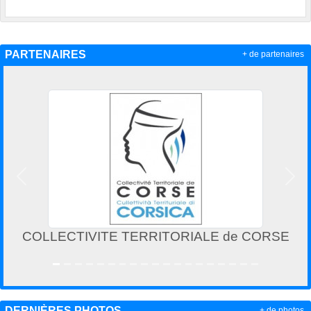
PARTENAIRES
+ de partenaires
Précedent
Suiv
COLLECTIVITE TERRITORIALE de CORSE
DERNIÈRES PHOTOS
+ de photos