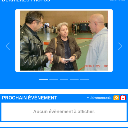
Précedent
Sui
PROCHAIN ÉVÈNEMENT
+ d'évènements
Aucun évènement à afficher.