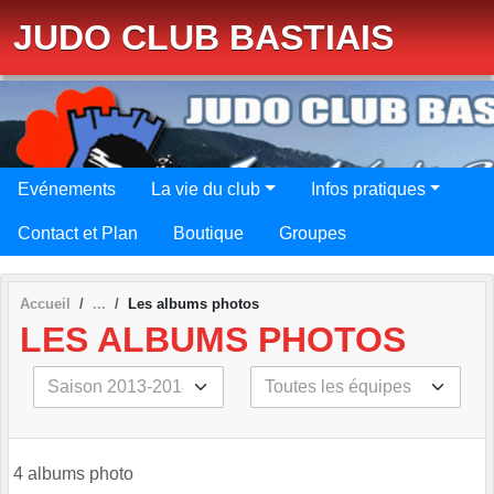
Panneau de gestion des cookies
JUDO CLUB BASTIAIS
Evénements
La vie du club
Infos pratiques
Contact et Plan
Boutique
Groupes
Accueil
Les albums photos
LES ALBUMS PHOTOS
4 albums photo