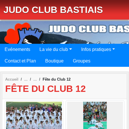
Panneau de gestion des cookies
JUDO CLUB BASTIAIS
Evénements
La vie du club
Infos pratiques
Contact et Plan
Boutique
Groupes
Accueil
Fête du Club 12
FÊTE DU CLUB 12